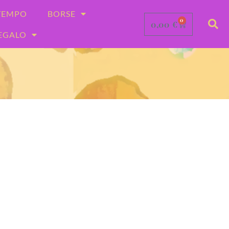
-TEMPO
BORSE
0
0,00
€
REGALO