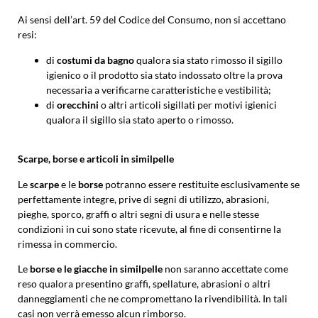
Ai sensi dell’art. 59 del Codice del Consumo, non si accettano
resi:
di
costumi da bagno
qualora sia stato rimosso il sigillo
igienico o il prodotto sia stato indossato oltre la prova
necessaria a verificarne caratteristiche e vestibilità;
di
orecchini
o altri articoli sigillati per motivi igienici
qualora il sigillo sia stato aperto o rimosso.
Scarpe, borse e articoli in similpelle
Le
scarpe
e le
borse
potranno essere restituite esclusivamente se
perfettamente integre, prive di segni di utilizzo, abrasioni,
pieghe, sporco, graffi o altri segni di usura e nelle stesse
condizioni in cui sono state ricevute, al fine di consentirne la
rimessa in commercio.
Le
borse e le giacche in similpelle
non saranno accettate come
reso qualora presentino graffi, spellature, abrasioni o altri
danneggiamenti che ne compromettano la rivendibilità. In tali
casi non verrà emesso alcun rimborso.