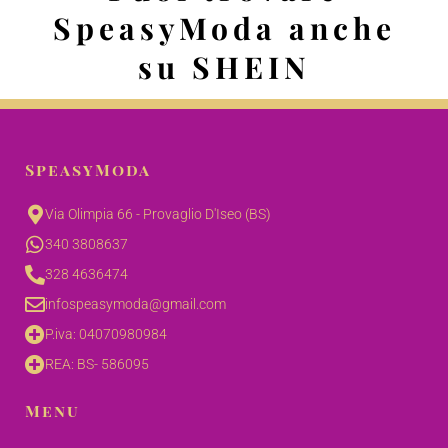
SpeasyModa anche
su SHEIN
SpeasyModa
Via Olimpia 66 - Provaglio D'Iseo (BS)
340 3808637
328 4636474
infospeasymoda@gmail.com
P.iva: 04070980984
REA: BS- 586095
Menu