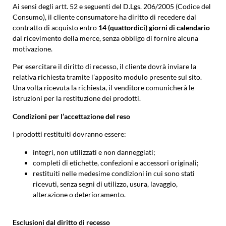
Ai sensi degli artt. 52 e seguenti del D.Lgs. 206/2005 (Codice del
Consumo), il cliente consumatore ha diritto di recedere dal
contratto di acquisto entro
14 (quattordici) giorni di calendario
dal ricevimento della merce, senza obbligo di fornire alcuna
motivazione.
Per esercitare il diritto di recesso, il cliente dovrà inviare la
relativa richiesta tramite l’apposito modulo presente sul sito.
Una volta ricevuta la richiesta, il venditore comunicherà le
istruzioni per la restituzione dei prodotti.
Condizioni per l’accettazione del reso
I prodotti restituiti dovranno essere:
integri, non utilizzati e non danneggiati;
completi di etichette, confezioni e accessori originali;
restituiti nelle medesime condizioni in cui sono stati
ricevuti, senza segni di utilizzo, usura, lavaggio,
alterazione o deterioramento.
Esclusioni dal diritto di recesso