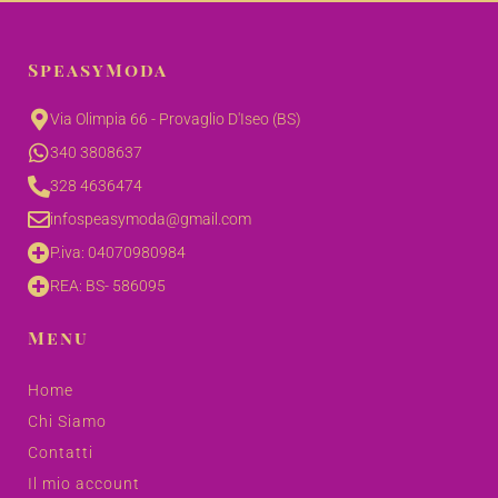
SpeasyModa
Via Olimpia 66 - Provaglio D'Iseo (BS)
340 3808637
328 4636474
infospeasymoda@gmail.com
P.iva: 04070980984
REA: BS- 586095
Menu
Home
Chi Siamo
Contatti
Il mio account