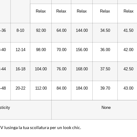
Relax
Relax
Relax
Relax
Relax
-36
8-10
92.00
64.00
144.00
34.50
41.50
-40
12-14
98.00
70.00
156.00
36.00
42.00
-44
16-18
104.00
76.00
168.00
37.50
42.50
-48
20-22
112.00
84.00
184.00
39.70
43.00
sticity
None
V lusinga la tua scollatura per un look chic.