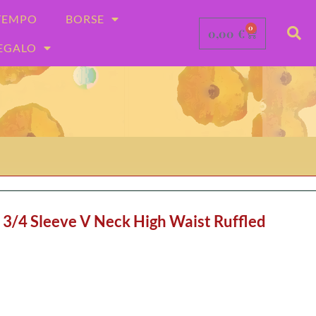
-TEMPO
BORSE
0
0,00
€
REGALO
l 3/4 Sleeve V Neck High Waist Ruffled