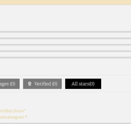
ges (
0
)
Verified (
0
)
All stars(
0
)
Ruffled Dress”
contrassegnati
*