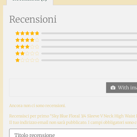
Recensioni
Valutato
5
su 5
Valutato
4
su 5
Valutato
3
su
Valutato
5
2
Valutato
su
1
5
su
5
With ima
Ancora non ci sono recensioni.
Recensisci per primo “Sky Blue Floral 3/4 Sleeve V Neck High Waist 
Il tuo indirizzo email non sarà pubblicato.
I campi obbligatori sono 