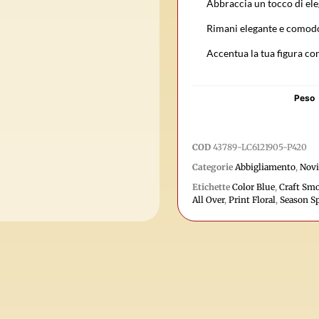
Abbraccia un tocco di ele
Rimani elegante e comodo
Accentua la tua figura con
Peso
COD
43789-LC6121905-P420
Categorie
Abbigliamento
,
Novi
Etichette
Color Blue
,
Craft Sm
All Over
,
Print Floral
,
Season S