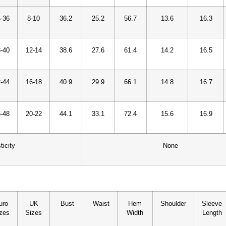
-36
8-10
36.2
25.2
56.7
13.6
16.3
-40
12-14
38.6
27.6
61.4
14.2
16.5
-44
16-18
40.9
29.9
66.1
14.8
16.7
-48
20-22
44.1
33.1
72.4
15.6
16.9
ticity
None
uro
UK
Bust
Waist
Hem
Shoulder
Sleeve
zes
Sizes
Width
Length