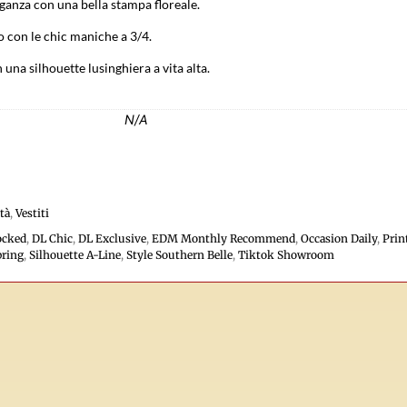
ganza con una bella stampa floreale.
 con le chic maniche a 3/4.
 una silhouette lusinghiera a vita alta.
N/A
tà
,
Vestiti
ocked
,
DL Chic
,
DL Exclusive
,
EDM Monthly Recommend
,
Occasion Daily
,
Prin
pring
,
Silhouette A-Line
,
Style Southern Belle
,
Tiktok Showroom