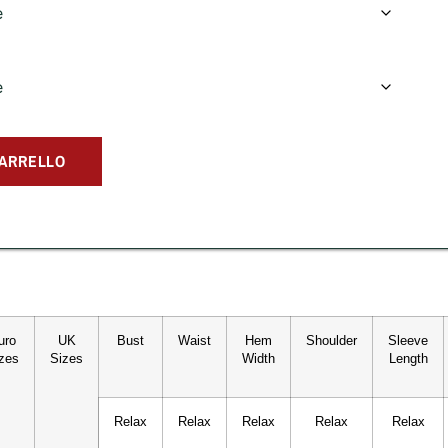
CARRELLO
uro
UK
Bust
Waist
Hem
Shoulder
Sleeve
zes
Sizes
Width
Length
Relax
Relax
Relax
Relax
Relax