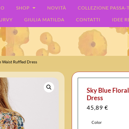
MO
SHOP
NOVITÀ
COLLEZIONE PASSA
URVY
GIULIA MATILDA
CONTATTI
IDEE 
h Waist Ruffled Dress
Sky Blue Flora
Dress
45,89
€
Color