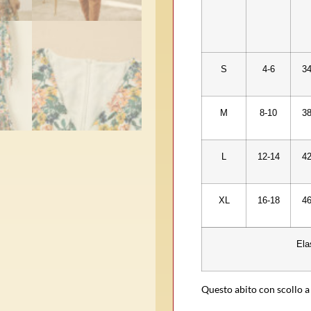
S
4-6
34
M
8-10
38
L
12-14
42
XL
16-18
46
Ela
Questo abito con scollo a 