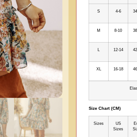
S
4-6
34
M
8-10
38
L
12-14
42
XL
16-18
46
Elas
Size Chart (CM)
Sizes
US
E
Sizes
Si