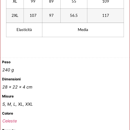
XL
99
89
55
109
2XL
107
97
56.5
117
Elasticità
Media
Peso
240 g
Dimensioni
28 × 22 × 4 cm
Misure
S, M, L, XL, XXL
Colore
Celeste