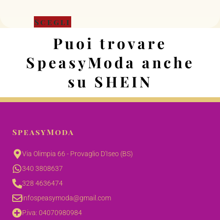
Scegli
Puoi trovare
SpeasyModa anche
su SHEIN
SpeasyModa
Via Olimpia 66 - Provaglio D'Iseo (BS)
340 3808637
328 4636474
infospeasymoda@gmail.com
P.iva: 04070980984