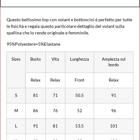
Questo bellissimo top con volant e bottoncini è perfetto per tutte
le fisicità e regala questo particolare dettaglio del volant sulla
spallina che lo rende originale e femminile.
95%Polyestere+5%Elastane
Sizes
Busto
Vita
Lunghezza
Ampiezza sul
bordo
Relax
Relax
Front
Relax
S
81
71
50.5
91
M
86
76
52
96
L
91
81
53.5
101