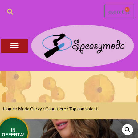
0
0,00
€
Home
/
Moda Curvy
/
Canottiere
/ Top con volant
IN
OFFERTA!