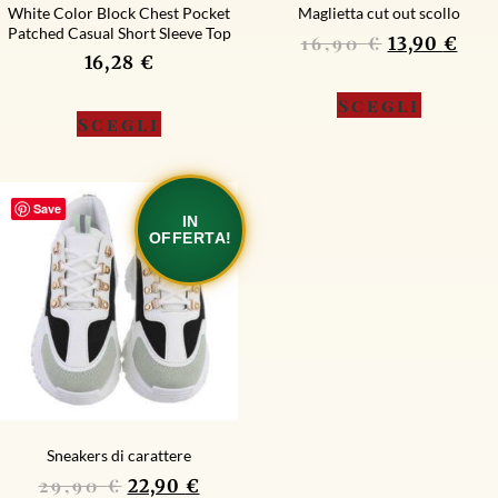
White Color Block Chest Pocket
Maglietta cut out scollo
Patched Casual Short Sleeve Top
16,90
€
13,90
€
16,28
€
Scegli
Scegli
Save
IN
OFFERTA!
Sneakers di carattere
29,90
€
22,90
€