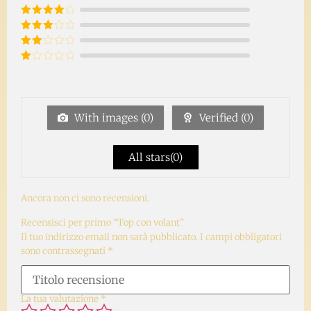
Valutato
5
su 5
Valutato
4
su 5
Valutato
3
su
Valutato
5
2
Valutato
su
1
5
su
5
With images (
0
)
Verified (
0
)
All stars(
0
)
Ancora non ci sono recensioni.
Recensisci per primo “Top con volant”
Il tuo indirizzo email non sarà pubblicato.
I campi obbligatori
sono contrassegnati
*
La tua valutazione
*