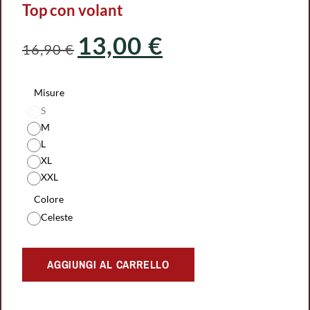
Top con volant
13,00
€
16,90
€
Misure
S
M
L
XL
XXL
Colore
Celeste
AGGIUNGI AL CARRELLO